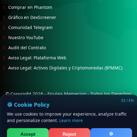
Comprar en Phantom
Gráfico en DexScreener
Comunidad Telegram
Nuestro YouTube
Audit del Contrato
Aviso Legal: Plataforma Web
Aviso Legal: Activos Digitales y Criptomonedas ($FMMC)
© Copyright 2026 -
Firulais Memecoin
- Todos los Derechos
ES / EN
🍪 Cookie Policy
Reservados.
We use cookies to improve your experience, analyze traffic
and personalize content.
Learn more
⚙
Accept
Reject