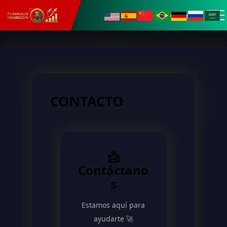
Buscar
CONTACTO
📩
Contáctano
s
Estamos aquí para
ayudarte 🚀