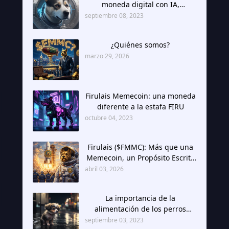
moneda digital con IA,
descentralizada y con
septiembre 08, 2023
suministro limitado
¿Quiénes somos?
marzo 29, 2026
Firulais Memecoin: una moneda
diferente a la estafa FIRU
octubre 04, 2023
Firulais ($FMMC): Más que una
Memecoin, un Propósito Escrito
en Escasez
abril 03, 2026
La importancia de la
alimentación de los perros
callejeros
septiembre 03, 2023